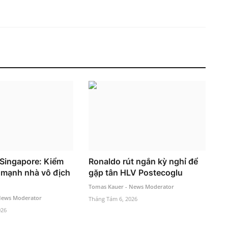
 Singapore: Kiểm
Ronaldo rút ngắn kỳ nghỉ để
 mạnh nhà vô địch
gặp tân HLV Postecoglu
Tomas Kauer - News Moderator
News Moderator
Tháng Tám 6, 2026
026