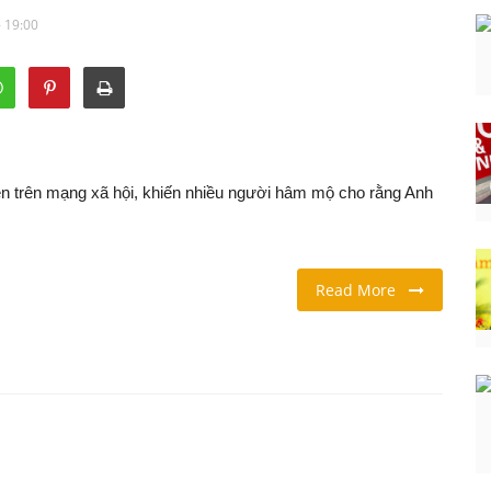
- 19:00
yền trên mạng xã hội, khiến nhiều người hâm mộ cho rằng Anh
Read More