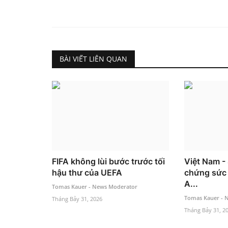
BÀI VIẾT LIÊN QUAN
FIFA không lùi bước trước tối
Việt Nam -
hậu thư của UEFA
chứng sức
A...
Tomas Kauer - News Moderator
Tomas Kauer - 
Tháng Bảy 31, 2026
Tháng Bảy 31, 2