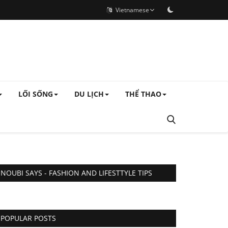
Vietnamese
LỐI SỐNG
DU LỊCH
THỂ THAO
NOUBI SAYS - FASHION AND LIFESTTYLE TIPS
POPULAR POSTS