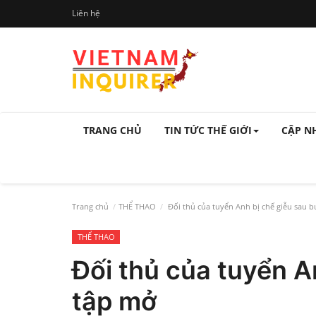
Liên hệ
TRANG CHỦ
TIN TỨC THẾ GIỚI
CẬP N
Trang chủ
THỂ THAO
Đối thủ của tuyển Anh bị chế giễu sau b
THỂ THAO
Đối thủ của tuyển A
tập mở