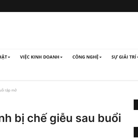
HẬT
VIỆC KINH DOANH
CÔNG NGHỆ
SỰ GIẢI TRÍ
uổi tập mở
nh bị chế giễu sau buổi