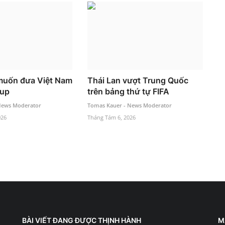
muốn đưa Việt Nam
Thái Lan vượt Trung Quốc
Cup
trên bảng thứ tự FIFA
News Moderator
Tomas Kauer - News Moderator
026
Tháng Tám 6, 2026
BÀI VIẾT ĐANG ĐƯỢC THỊNH HÀNH
M