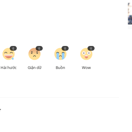
0
0
0
0
Hài hước
Giận dữ
Buồn
Wow
r