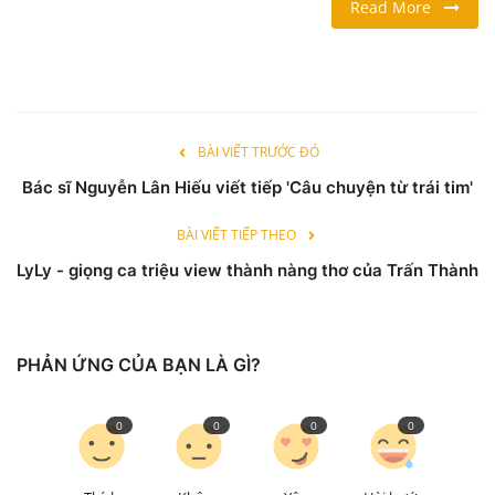
Read More
LỐI SỐNG
DU LỊCH
BÀI VIẾT TRƯỚC ĐÓ
THỂ THAO
Bác sĩ Nguyễn Lân Hiếu viết tiếp 'Câu chuyện từ trái tim'
Ngôn ngữ
BÀI VIẾT TIẾP THEO
English
Vietnamese
LyLy - giọng ca triệu view thành nàng thơ của Trấn Thành
PHẢN ỨNG CỦA BẠN LÀ GÌ?
0
0
0
0