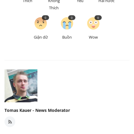
Thích
Không
Yêu
Hài hước
Thích
0
0
0
Giận dữ
Buồn
Wow
Tomas Kauer - News Moderator