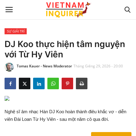
SỰ GIẢI TRÍ
Trang chủ
DJ Koo thực hiện tâm nguyện
với Từ Hy Viên
Liên hệ
Tomas Kauer - News Moderator
Tháng Giêng 29, 2026 - 20:00
TIN TỨC THẾ GIỚI
CẬP NHẬT
VIỆC KINH DOANH
Nghệ sĩ âm nhạc Hàn DJ Koo hoàn thành điêu khắc vợ - diễn
CÔNG NGHỆ
viên Đài Loan Từ Hy Viên - sau một năm cô qua đời.
SỰ GIẢI TRÍ