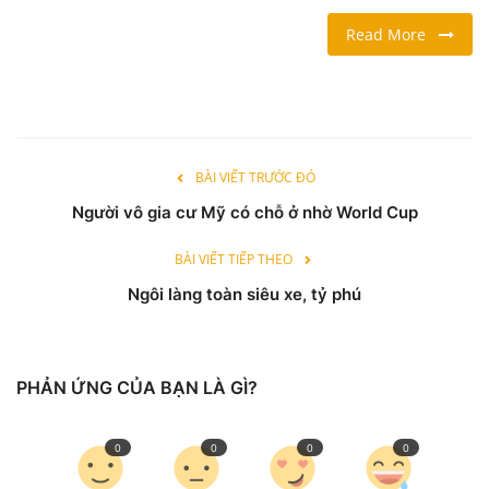
Read More
LỐI SỐNG
DU LỊCH
THỂ THAO
BÀI VIẾT TRƯỚC ĐÓ
Người vô gia cư Mỹ có chỗ ở nhờ World Cup
Ngôn ngữ
English
Vietnamese
BÀI VIẾT TIẾP THEO
Ngôi làng toàn siêu xe, tỷ phú
PHẢN ỨNG CỦA BẠN LÀ GÌ?
0
0
0
0