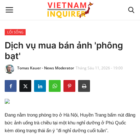
LỐI SỐNG
Trang chủ
Dịch vụ mua bán ảnh 'phông
bạt'
Liên hệ
Tomas Kauer - News Moderator
Tháng Sáu 11, 2026 - 19:00
TIN TỨC THẾ GIỚI
CẬP NHẬT
VIỆC KINH DOANH
Đang nằm trong phòng trọ ở Hà Nội, Huyền Trang bấm nút đăng
CÔNG NGHỆ
bức ảnh uống trà chiều tại một khu nghỉ dưỡng ở Phú Quốc
kèm dòng trạng thái ẩn ý "đi nghỉ dưỡng cuối tuần".
SỰ GIẢI TRÍ