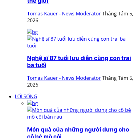
thế giới'
Tomas Kauer - News Moderator
Tháng Tám 5,
2026
Nghệ sĩ 87 tuổi lưu diễn cùng con trai
ba tuổi
Tomas Kauer - News Moderator
Tháng Tám 5,
2026
LỐI SỐNG
Món quà của những người dưng cho
cô bé mồ côi...