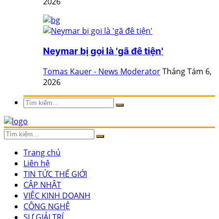
2026
Neymar bị gọi là 'gã đê tiện'
Tomas Kauer - News Moderator
Tháng Tám 6,
2026
Trang chủ
Liên hệ
TIN TỨC THẾ GIỚI
CẬP NHẬT
VIỆC KINH DOANH
CÔNG NGHỆ
SỰ GIẢI TRÍ