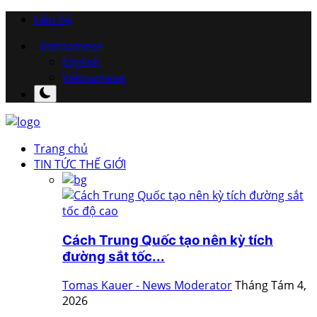
Liên hệ
Vietnamese
English
Vietnamese
Trang chủ
TIN TỨC THẾ GIỚI
Cách Trung Quốc tạo nên kỳ tích
đường sắt tốc...
Tomas Kauer - News Moderator
Tháng Tám 4,
2026