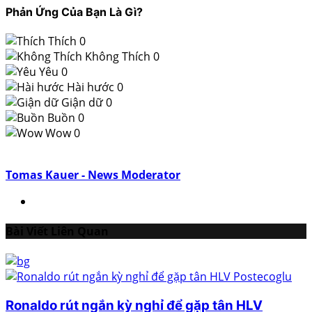
Phản Ứng Của Bạn Là Gì?
Thích
0
Không Thích
0
Yêu
0
Hài hước
0
Giận dữ
0
Buồn
0
Wow
0
Tomas Kauer - News Moderator
Bài Viết Liên Quan
Ronaldo rút ngắn kỳ nghỉ để gặp tân HLV