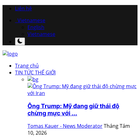
Liên hệ
Vietnamese
English
Vietnamese
Trang chủ
TIN TỨC THẾ GIỚI
Ông Trump: Mỹ đang giữ thái độ
chừng mực với ...
Tomas Kauer - News Moderator
Tháng Tám
10, 2026