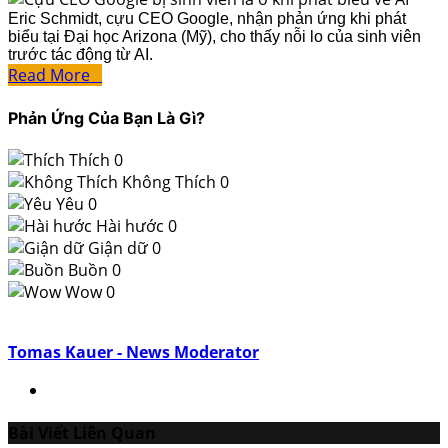
Eric Schmidt, cựu CEO Google, nhận phản ứng khi phát
biểu tại Đại học Arizona (Mỹ), cho thấy nỗi lo của sinh viên
trước tác động từ AI.
Read More
Phản Ứng Của Bạn Là Gì?
Thích
0
Không Thích
0
Yêu
0
Hài hước
0
Giận dữ
0
Buồn
0
Wow
0
Tomas Kauer - News Moderator
Bài Viết Liên Quan