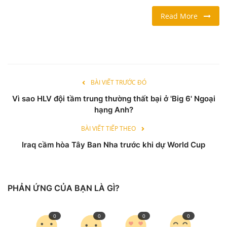
Read More
LỐI SỐNG
DU LỊCH
THỂ THAO
BÀI VIẾT TRƯỚC ĐÓ
Vì sao HLV đội tầm trung thường thất bại ở 'Big 6' Ngoại
Ngôn ngữ
hạng Anh?
English
Vietnamese
BÀI VIẾT TIẾP THEO
Iraq cầm hòa Tây Ban Nha trước khi dự World Cup
PHẢN ỨNG CỦA BẠN LÀ GÌ?
0
0
0
0