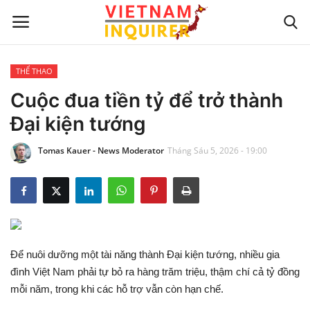
THỂ THAO
Trang chủ
Cuộc đua tiền tỷ để trở thành
Đại kiện tướng
Liên hệ
Tomas Kauer - News Moderator
Tháng Sáu 5, 2026 - 19:00
TIN TỨC THẾ GIỚI
CẬP NHẬT
VIỆC KINH DOANH
Để nuôi dưỡng một tài năng thành Đại kiện tướng, nhiều gia
CÔNG NGHỆ
đình Việt Nam phải tự bỏ ra hàng trăm triệu, thậm chí cả tỷ đồng
mỗi năm, trong khi các hỗ trợ vẫn còn hạn chế.
SỰ GIẢI TRÍ