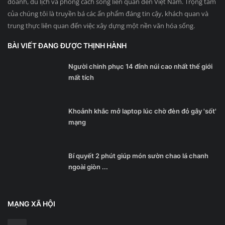
doanh, du lịch và phong cách sống liên quan đến Việt Nam. Trọng tâm
của chúng tôi là truyền bá các ấn phẩm đáng tin cậy, khách quan và
trung thực liên quan đến việc xây dựng một nền văn hóa sống.
BÀI VIẾT ĐANG ĐƯỢC THỊNH HÀNH
Người chinh phục 14 đỉnh núi cao nhất thế giới
mất tích
Khoảnh khắc mở laptop lúc chờ đèn đỏ gây 'sốt'
mạng
Bí quyết 2 phút giúp món sườn chao lá chanh
ngoài giòn ...
MẠNG XÃ HỘI