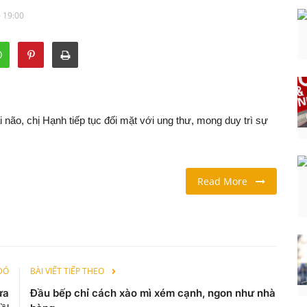
- 19:00
i não, chị Hạnh tiếp tục đối mặt với ung thư, mong duy trì sự
Read More
 ĐÓ
BÀI VIẾT TIẾP THEO
ưa
Đầu bếp chỉ cách xào mì xém cạnh, ngon như nhà