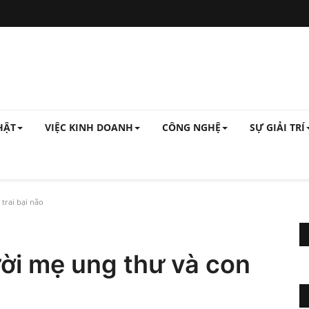
HẬT
VIỆC KINH DOANH
CÔNG NGHỆ
SỰ GIẢI TRÍ
trai bại não
ời mẹ ung thư và con