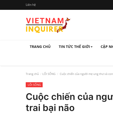
Liên hệ
TRANG CHỦ
TIN TỨC THẾ GIỚI
CẬP N
Trang chủ
LỐI SỐNG
Cuộc chiến của người mẹ ung thư và con 
LỐI SỐNG
Cuộc chiến của ngư
trai bại não