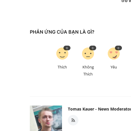
trở v
PHẢN ỨNG CỦA BẠN LÀ GÌ?
0
0
0
Thích
Không
Yêu
Thích
Tomas Kauer - News Moderato