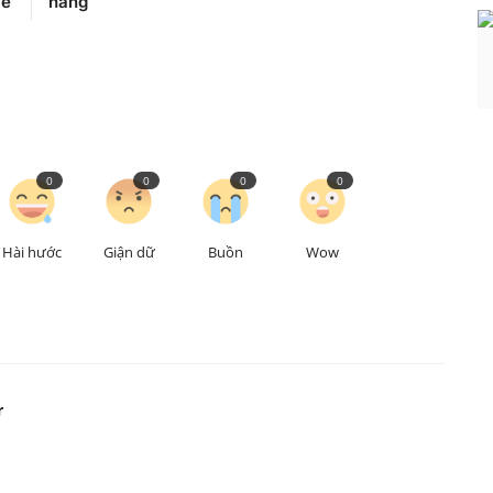
ề'
hàng
0
0
0
0
Hài hước
Giận dữ
Buồn
Wow
r