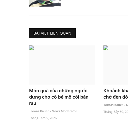
BÀI VIẾT LIÊN QUAN
Món quà của những người
Khoảnh khắ
dưng cho cô bé mồ côi bán
chờ đèn đỏ
rau
Tomas Kauer - 
Tomas Kauer - News Moderator
Tháng Bảy 30, 2
Tháng Tám 5, 2026