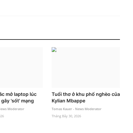
c mở laptop lúc
Tuổi thơ ở khu phố nghèo của
 gây 'sốt' mạng
Kylian Mbappe
News Moderator
Tomas Kauer - News Moderator
026
Tháng Bảy 30, 2026