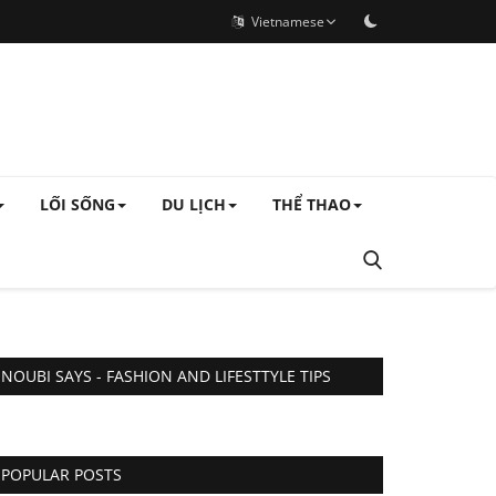
Vietnamese
LỐI SỐNG
DU LỊCH
THỂ THAO
NOUBI SAYS - FASHION AND LIFESTTYLE TIPS
POPULAR POSTS