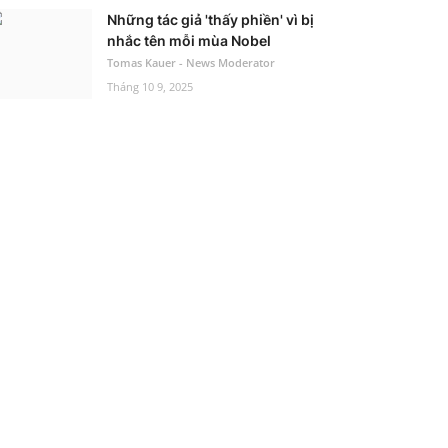
Những tác giả 'thấy phiền' vì bị
nhắc tên mỗi mùa Nobel
Tomas Kauer - News Moderator
Tháng 10 9, 2025