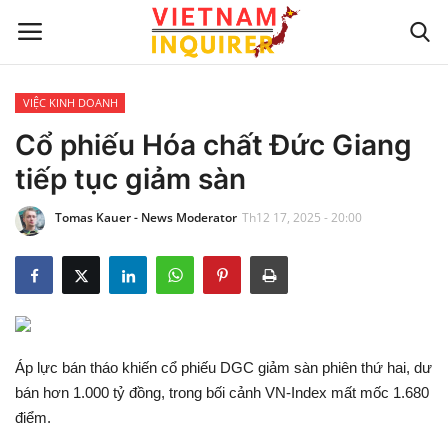
VIỆC KINH DOANH
Trang chủ
Cổ phiếu Hóa chất Đức Giang
tiếp tục giảm sàn
Liên hệ
Tomas Kauer - News Moderator
Th12 17, 2025 - 20:00
TIN TỨC THẾ GIỚI
CẬP NHẬT
VIỆC KINH DOANH
Áp lực bán tháo khiến cổ phiếu DGC giảm sàn phiên thứ hai, dư
CÔNG NGHỆ
bán hơn 1.000 tỷ đồng, trong bối cảnh VN-Index mất mốc 1.680
điểm.
SỰ GIẢI TRÍ