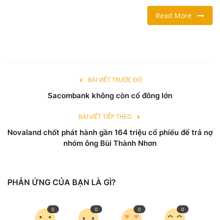
Read More
LỐI SỐNG
DU LỊCH
THỂ THAO
BÀI VIẾT TRƯỚC ĐÓ
Sacombank không còn cổ đông lớn
Ngôn ngữ
English
Vietnamese
BÀI VIẾT TIẾP THEO
Novaland chốt phát hành gần 164 triệu cổ phiếu để trả nợ
nhóm ông Bùi Thành Nhơn
PHẢN ỨNG CỦA BẠN LÀ GÌ?
0
0
0
0