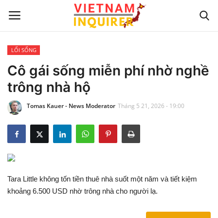
LỐI SỐNG
Trang chủ
Cô gái sống miễn phí nhờ nghề
trông nhà hộ
Liên hệ
Tomas Kauer - News Moderator
Tháng 5 21, 2026 - 19:00
TIN TỨC THẾ GIỚI
CẬP NHẬT
VIỆC KINH DOANH
Tara Little không tốn tiền thuê nhà suốt một năm và tiết kiệm
CÔNG NGHỆ
khoảng 6.500 USD nhờ trông nhà cho người lạ.
SỰ GIẢI TRÍ