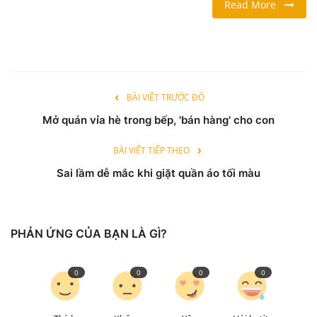
Read More
LỐI SỐNG
DU LỊCH
BÀI VIẾT TRƯỚC ĐÓ
THỂ THAO
Mở quán vỉa hè trong bếp, 'bán hàng' cho con
Ngôn ngữ
BÀI VIẾT TIẾP THEO
English
Vietnamese
Sai lầm dễ mắc khi giặt quần áo tối màu
PHẢN ỨNG CỦA BẠN LÀ GÌ?
0
0
0
0