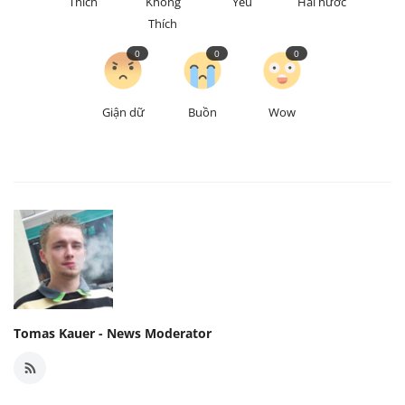
Thích
Không
Yêu
Hài hước
Thích
0
0
0
Giận dữ
Buồn
Wow
Tomas Kauer - News Moderator