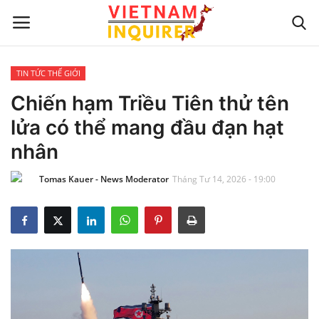
TIN TỨC THẾ GIỚI
Trang chủ
Chiến hạm Triều Tiên thử tên
lửa có thể mang đầu đạn hạt
Liên hệ
nhân
TIN TỨC THẾ GIỚI
Tomas Kauer - News Moderator
Tháng Tư 14, 2026 - 19:00
CẬP NHẬT
VIỆC KINH DOANH
CÔNG NGHỆ
SỰ GIẢI TRÍ