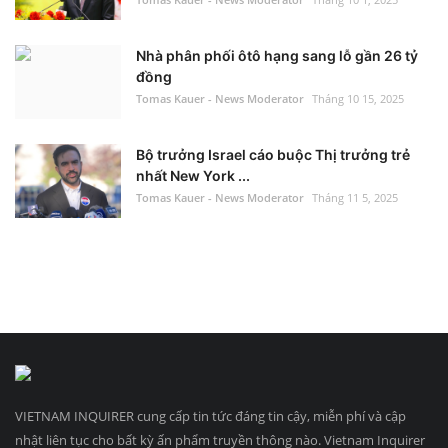
Nhà phân phối ôtô hạng sang lỗ gần 26 tỷ
đồng
Tomas Kauer - News Moderator
Tháng 10 15, 2025
Bộ trưởng Israel cáo buộc Thị trưởng trẻ
nhất New York ...
Tomas Kauer - News Moderator
Tháng 11 5, 2025
VIETNAM INQUIRER cung cấp tin tức đáng tin cậy, miễn phí và cập
nhật liên tục cho bất kỳ ấn phẩm truyền thông nào. Vietnam Inquirer