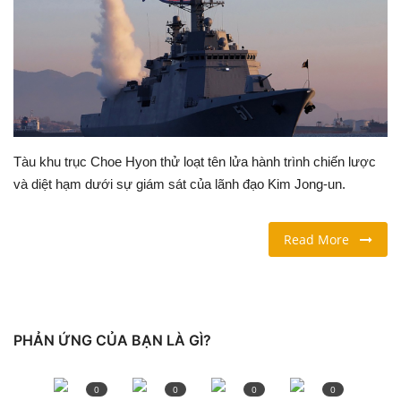
LỐI SỐNG
DU LỊCH
THỂ THAO
Tàu khu trục Choe Hyon thử loạt tên lửa hành trình chiến lược
Ngôn ngữ
và diệt hạm dưới sự giám sát của lãnh đạo Kim Jong-un.
English
Vietnamese
Read More
PHẢN ỨNG CỦA BẠN LÀ GÌ?
0
0
0
0