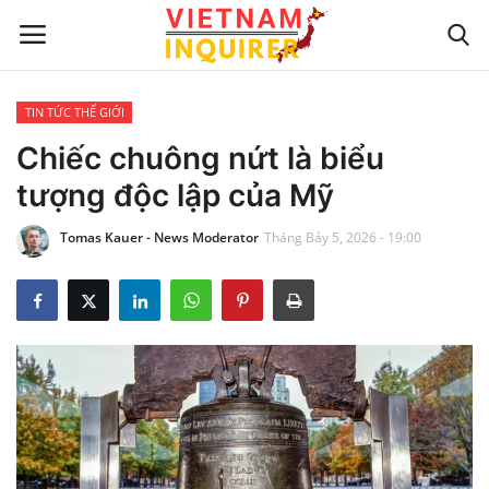
TIN TỨC THẾ GIỚI
Trang chủ
Chiếc chuông nứt là biểu
tượng độc lập của Mỹ
Liên hệ
Tomas Kauer - News Moderator
Tháng Bảy 5, 2026 - 19:00
TIN TỨC THẾ GIỚI
CẬP NHẬT
VIỆC KINH DOANH
CÔNG NGHỆ
SỰ GIẢI TRÍ