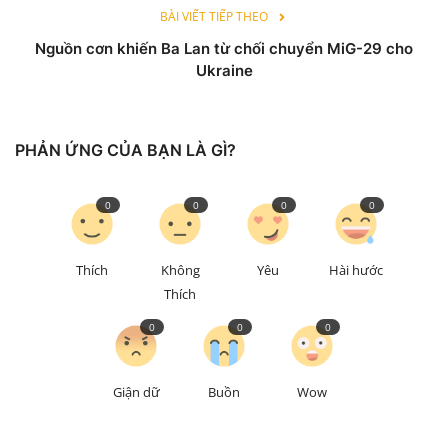
BÀI VIẾT TIẾP THEO
Nguồn cơn khiến Ba Lan từ chối chuyển MiG-29 cho
Ukraine
PHẢN ỨNG CỦA BẠN LÀ GÌ?
0
0
0
0
Thích
Không
Yêu
Hài hước
Thích
0
0
0
Giận dữ
Buồn
Wow