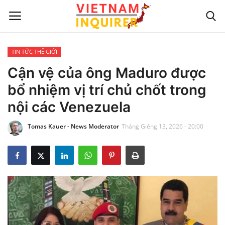
TIN TỨC THẾ GIỚI
Trang chủ
Cận vệ của ông Maduro được
bổ nhiệm vị trí chủ chốt trong
Liên hệ
nội các Venezuela
TIN TỨC THẾ GIỚI
Tomas Kauer - News Moderator
Tháng Giêng 13, 2026 - 20:00
CẬP NHẬT
VIỆC KINH DOANH
CÔNG NGHỆ
SỰ GIẢI TRÍ