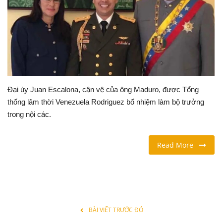
LỐI SỐNG
DU LỊCH
THỂ THAO
Đại úy Juan Escalona, cận vệ của ông Maduro, được Tổng
Ngôn ngữ
thống lâm thời Venezuela Rodriguez bổ nhiệm làm bộ trưởng
trong nội các.
English
Vietnamese
Read More
BÀI VIẾT TRƯỚC ĐÓ