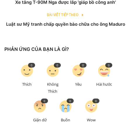
Xe tăng T-90M Nga được lắp 'giáp bồ công anh'
BÀI VIẾT TIẾP THEO
Luật sư Mỹ tranh chấp quyền bào chữa cho ông Maduro
PHẢN ỨNG CỦA BẠN LÀ GÌ?
0
0
0
0
Thích
Không
Yêu
Hài hước
Thích
0
0
0
Giận dữ
Buồn
Wow