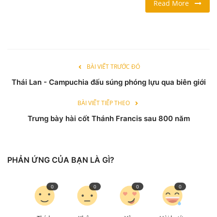
Read More
LỐI SỐNG
DU LỊCH
BÀI VIẾT TRƯỚC ĐÓ
THỂ THAO
Thái Lan - Campuchia đấu súng phóng lựu qua biên giới
Ngôn ngữ
BÀI VIẾT TIẾP THEO
English
Vietnamese
Trưng bày hài cốt Thánh Francis sau 800 năm
PHẢN ỨNG CỦA BẠN LÀ GÌ?
0
0
0
0