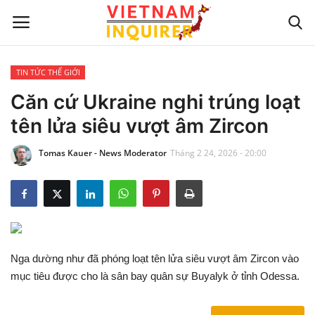
TIN TỨC THẾ GIỚI
Trang chủ
Căn cứ Ukraine nghi trúng loạt
tên lửa siêu vượt âm Zircon
Liên hệ
Tomas Kauer - News Moderator
Tháng 2 24, 2026 - 20:00
TIN TỨC THẾ GIỚI
CẬP NHẬT
VIỆC KINH DOANH
Nga dường như đã phóng loạt tên lửa siêu vượt âm Zircon vào
CÔNG NGHỆ
mục tiêu được cho là sân bay quân sự Buyalyk ở tỉnh Odessa.
SỰ GIẢI TRÍ