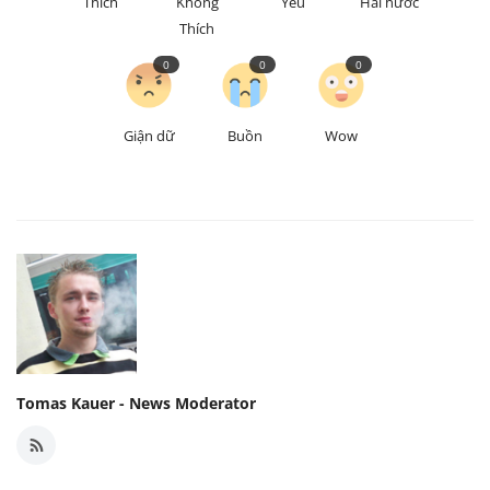
Thích
Không
Yêu
Hài hước
Thích
0
0
0
Giận dữ
Buồn
Wow
Tomas Kauer - News Moderator