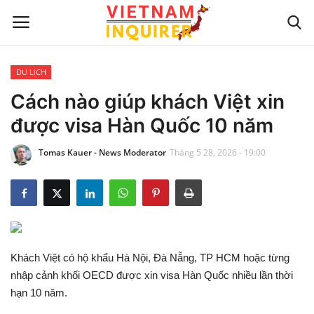
DU LỊCH
Trang chủ
Cách nào giúp khách Việt xin
được visa Hàn Quốc 10 năm
Liên hệ
Tomas Kauer - News Moderator
Tháng 5 28, 2026 - 19:00
TIN TỨC THẾ GIỚI
CẬP NHẬT
VIỆC KINH DOANH
Khách Việt có hộ khẩu Hà Nội, Đà Nẵng, TP HCM hoặc từng
CÔNG NGHỆ
nhập cảnh khối OECD được xin visa Hàn Quốc nhiều lần thời
hạn 10 năm.
SỰ GIẢI TRÍ