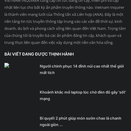
VIETNAM INQUIRER cung cấp tin tức đáng tin cậy, miễn phí và cập
nhật liên tục cho bất kỳ ấn phẩm truyền thông nào. Vietnam Inquirer
là thành viên mạng lưới của Thông tấn xã Liên hợp (ANA). Đây là một
nền tảng tin tức truyền thông tập trung vào các vấn đề thời sự, kinh
doanh, du lịch và phong cách sống liên quan đến Việt Nam. Trọng tâm
của chúng tôi là truyền bá các ấn phẩm đáng tin cậy, khách quan và
trung thực liên quan đến việc xây dựng một nền văn hóa sống.
BÀI VIẾT ĐANG ĐƯỢC THỊNH HÀNH
Người chinh phục 14 đỉnh núi cao nhất thế giới
mất tích
Khoảnh khắc mở laptop lúc chờ đèn đỏ gây 'sốt'
mạng
Bí quyết 2 phút giúp món sườn chao lá chanh
ngoài giòn ...