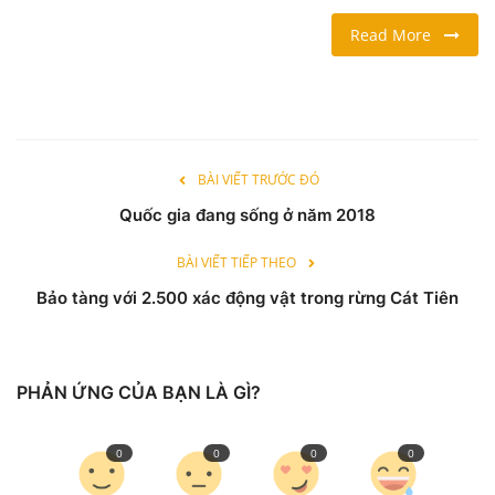
Read More
LỐI SỐNG
DU LỊCH
THỂ THAO
BÀI VIẾT TRƯỚC ĐÓ
Quốc gia đang sống ở năm 2018
Ngôn ngữ
English
Vietnamese
BÀI VIẾT TIẾP THEO
Bảo tàng với 2.500 xác động vật trong rừng Cát Tiên
PHẢN ỨNG CỦA BẠN LÀ GÌ?
0
0
0
0