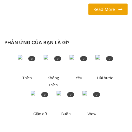
Read More
LỐI SỐNG
DU LỊCH
PHẢN ỨNG CỦA BẠN LÀ GÌ?
THỂ THAO
Ngôn ngữ
0
0
0
0
English
Vietnamese
Thích
Không
Yêu
Hài hước
Thích
0
0
0
Giận dữ
Buồn
Wow