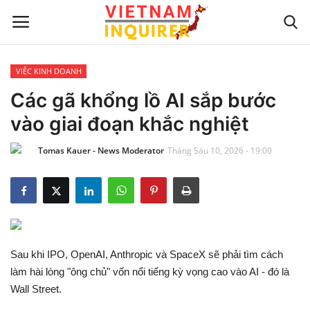
VIỆC KINH DOANH
Trang chủ
Các gã khổng lồ AI sắp bước
vào giai đoạn khắc nghiệt
Liên hệ
Tomas Kauer - News Moderator
Tháng Sáu 10, 2026 - 19:00
TIN TỨC THẾ GIỚI
CẬP NHẬT
VIỆC KINH DOANH
Sau khi IPO, OpenAI, Anthropic và SpaceX sẽ phải tìm cách
CÔNG NGHỆ
làm hài lòng "ông chủ" vốn nổi tiếng kỳ vọng cao vào AI - đó là
Wall Street.
SỰ GIẢI TRÍ