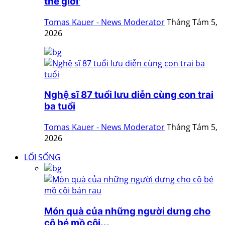
thế giới'
Tomas Kauer - News Moderator
Tháng Tám 5,
2026
Nghệ sĩ 87 tuổi lưu diễn cùng con trai
ba tuổi
Tomas Kauer - News Moderator
Tháng Tám 5,
2026
LỐI SỐNG
Món quà của những người dưng cho
cô bé mồ côi...