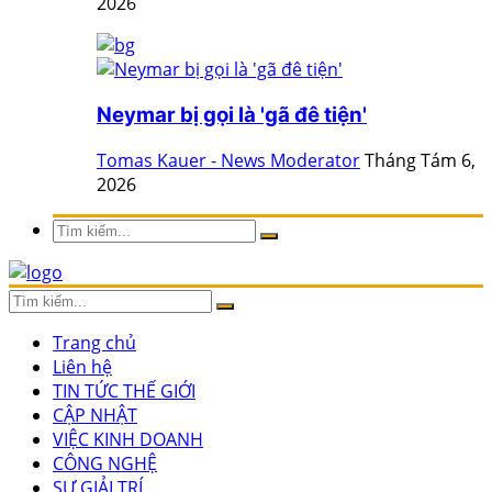
2026
Neymar bị gọi là 'gã đê tiện'
Tomas Kauer - News Moderator
Tháng Tám 6,
2026
Trang chủ
Liên hệ
TIN TỨC THẾ GIỚI
CẬP NHẬT
VIỆC KINH DOANH
CÔNG NGHỆ
SỰ GIẢI TRÍ