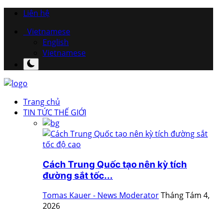
Liên hệ
Vietnamese
English
Vietnamese
Trang chủ
TIN TỨC THẾ GIỚI
Cách Trung Quốc tạo nên kỳ tích
đường sắt tốc...
Tomas Kauer - News Moderator
Tháng Tám 4,
2026