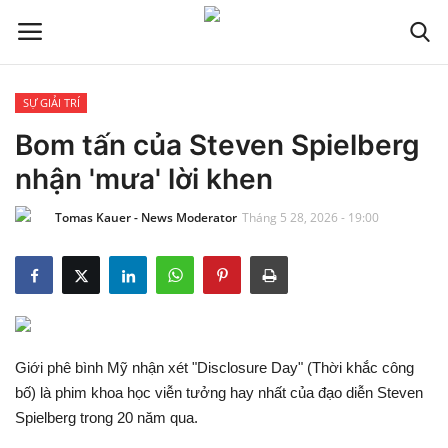
SỰ GIẢI TRÍ
Trang chủ
Bom tấn của Steven Spielberg
nhận 'mưa' lời khen
Liên hệ
Tomas Kauer - News Moderator
Tháng 5 28, 2026 - 19:00
TIN TỨC THẾ GIỚI
CẬP NHẬT
VIỆC KINH DOANH
Giới phê bình Mỹ nhận xét "Disclosure Day" (Thời khắc công
CÔNG NGHỆ
bố) là phim khoa học viễn tưởng hay nhất của đạo diễn Steven
Spielberg trong 20 năm qua.
SỰ GIẢI TRÍ