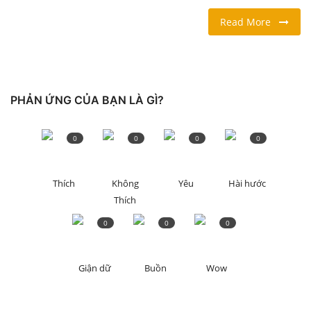
Read More
LỐI SỐNG
DU LỊCH
PHẢN ỨNG CỦA BẠN LÀ GÌ?
THỂ THAO
Ngôn ngữ
0
0
0
0
English
Vietnamese
Thích
Không
Yêu
Hài hước
Thích
0
0
0
Giận dữ
Buồn
Wow