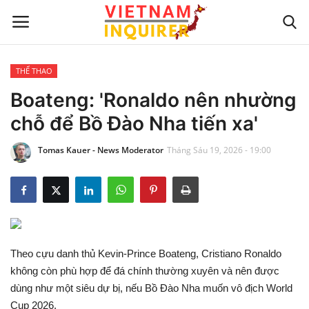
THỂ THAO
Trang chủ
Boateng: 'Ronaldo nên nhường
chỗ để Bồ Đào Nha tiến xa'
Liên hệ
Tomas Kauer - News Moderator
Tháng Sáu 19, 2026 - 19:00
TIN TỨC THẾ GIỚI
CẬP NHẬT
VIỆC KINH DOANH
Theo cựu danh thủ Kevin-Prince Boateng, Cristiano Ronaldo
CÔNG NGHỆ
không còn phù hợp để đá chính thường xuyên và nên được
dùng như một siêu dự bị, nếu Bồ Đào Nha muốn vô địch World
SỰ GIẢI TRÍ
Cup 2026.