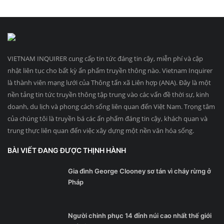
VIETNAM INQUIRER cung cấp tin tức đáng tin cậy, miễn phí và cập
nhật liên tục cho bất kỳ ấn phẩm truyền thông nào. Vietnam Inquirer
là thành viên mạng lưới của Thông tấn xã Liên hợp (ANA). Đây là một
nền tảng tin tức truyền thông tập trung vào các vấn đề thời sự, kinh
doanh, du lịch và phong cách sống liên quan đến Việt Nam. Trọng tâm
của chúng tôi là truyền bá các ấn phẩm đáng tin cậy, khách quan và
trung thực liên quan đến việc xây dựng một nền văn hóa sống.
BÀI VIẾT ĐANG ĐƯỢC THỊNH HÀNH
Gia đình George Clooney sơ tán vì cháy rừng ở
Pháp
Người chinh phục 14 đỉnh núi cao nhất thế giới