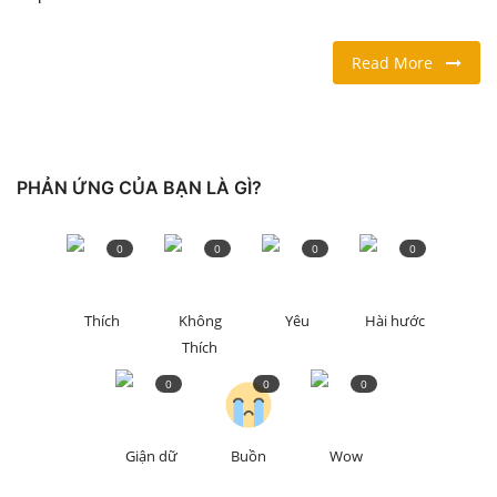
LỐI SỐNG
Read More
DU LỊCH
THỂ THAO
PHẢN ỨNG CỦA BẠN LÀ GÌ?
Ngôn ngữ
0
0
0
0
English
Vietnamese
Thích
Không
Yêu
Hài hước
Thích
0
0
0
Giận dữ
Buồn
Wow