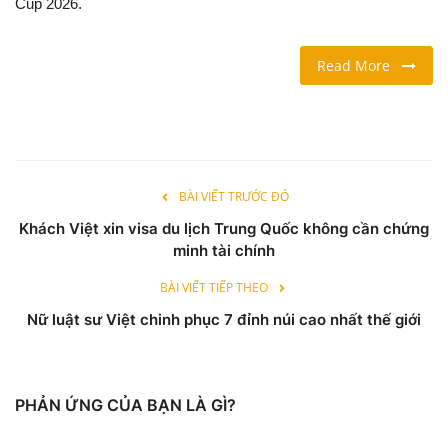
Cup 2026.
LỐI SỐNG
Read More
DU LỊCH
THỂ THAO
Ngôn ngữ
BÀI VIẾT TRƯỚC ĐÓ
Khách Việt xin visa du lịch Trung Quốc không cần chứng
English
Vietnamese
minh tài chính
BÀI VIẾT TIẾP THEO
Nữ luật sư Việt chinh phục 7 đỉnh núi cao nhất thế giới
PHẢN ỨNG CỦA BẠN LÀ GÌ?