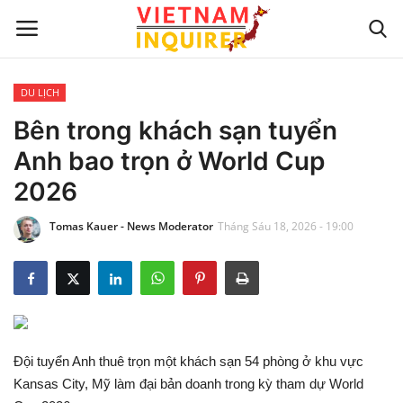
DU LỊCH
Trang chủ
Bên trong khách sạn tuyển
Anh bao trọn ở World Cup
Liên hệ
2026
TIN TỨC THẾ GIỚI
Tomas Kauer - News Moderator
Tháng Sáu 18, 2026 - 19:00
CẬP NHẬT
VIỆC KINH DOANH
CÔNG NGHỆ
Đội tuyển Anh thuê trọn một khách sạn 54 phòng ở khu vực
Kansas City, Mỹ làm đại bản doanh trong kỳ tham dự World
SỰ GIẢI TRÍ