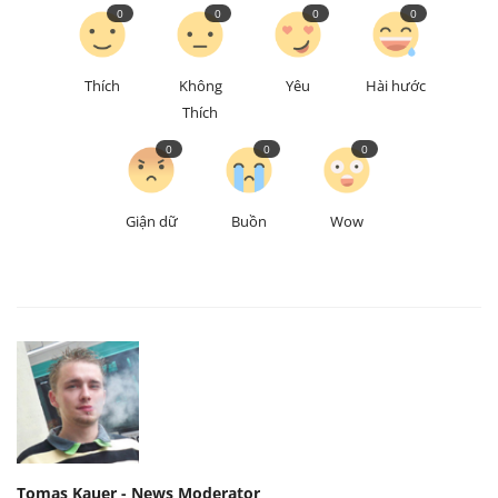
0
0
0
0
Thích
Không
Yêu
Hài hước
Thích
0
0
0
Giận dữ
Buồn
Wow
Tomas Kauer - News Moderator