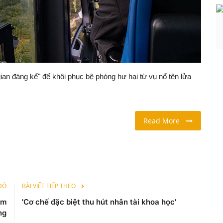
an đáng kể" để khôi phục bệ phóng hư hại từ vụ nổ tên lửa
Read More
 ĐÓ
BÀI VIẾT TIẾP THEO
ạm
'Cơ chế đặc biệt thu hút nhân tài khoa học'
ng