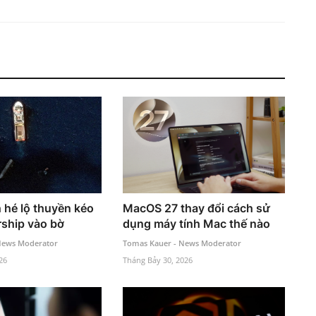
h hé lộ thuyền kéo
MacOS 27 thay đổi cách sử
rship vào bờ
dụng máy tính Mac thế nào
News Moderator
Tomas Kauer - News Moderator
26
Tháng Bảy 30, 2026