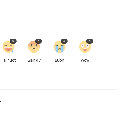
0
0
0
0
Hài hước
Giận dữ
Buồn
Wow
r