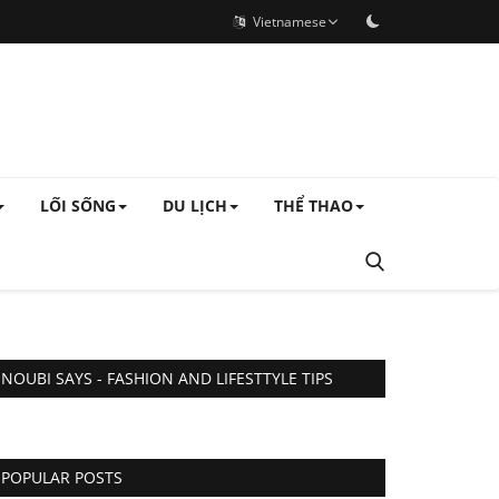
Vietnamese
LỐI SỐNG
DU LỊCH
THỂ THAO
NOUBI SAYS - FASHION AND LIFESTTYLE TIPS
POPULAR POSTS