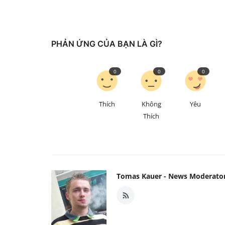
PHẢN ỨNG CỦA BẠN LÀ GÌ?
0
0
0
Thích
Không
Yêu
Thích
Tomas Kauer - News Moderato