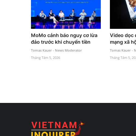
MoMo cảnh báo nguy cơ lừa
Video dọc 
đảo trước khi chuyển tiền
mạng xã hộ
Tomas Kauer - News Moderator
Tomas Kauer - 
Tháng Tám 5, 2026
Tháng Tám 5, 20