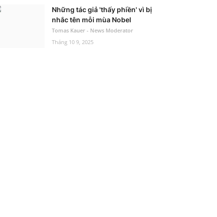
Những tác giả 'thấy phiền' vì bị
nhắc tên mỗi mùa Nobel
Tomas Kauer - News Moderator
Tháng 10 9, 2025