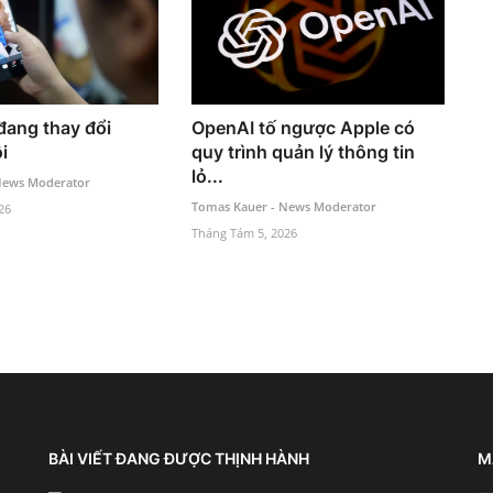
đang thay đổi
OpenAI tố ngược Apple có
i
quy trình quản lý thông tin
lỏ...
News Moderator
Tomas Kauer - News Moderator
26
Tháng Tám 5, 2026
BÀI VIẾT ĐANG ĐƯỢC THỊNH HÀNH
M