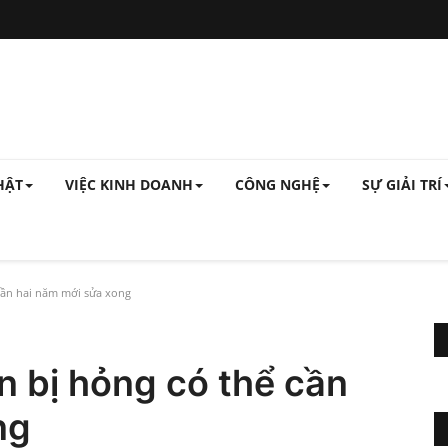
HẬT
VIỆC KINH DOANH
CÔNG NGHỆ
SỰ GIẢI TRÍ
cần hai năm mới sửa xong
n bị hỏng có thể cần
ng