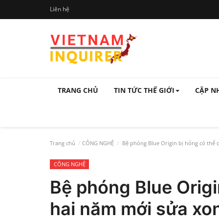
Liên hệ
TRANG CHỦ
TIN TỨC THẾ GIỚI
CẬP N
Trang chủ
CÔNG NGHỆ
Bệ phóng Blue Origin bị hỏng có thể 
CÔNG NGHỆ
Bệ phóng Blue Origi
hai năm mới sửa xo