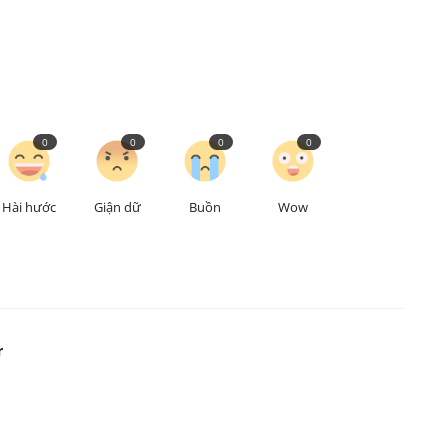
0
0
0
0
Hài hước
Giận dữ
Buồn
Wow
r