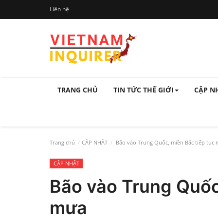
Liên hệ
TRANG CHỦ
TIN TỨC THẾ GIỚI
CẬP N
Trang chủ
CẬP NHẬT
Bão vào Trung Quốc, miền Bắc tiếp tục
CẬP NHẬT
Bão vào Trung Quốc,
mưa