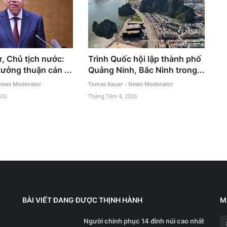
ư, Chủ tịch nước:
Trình Quốc hội lập thành phố
tưởng thuận cán ...
Quảng Ninh, Bắc Ninh trong...
News Moderator
Tomas Kauer - News Moderator
026
Tháng Tám 4, 2026
BÀI VIẾT ĐANG ĐƯỢC THỊNH HÀNH
M
Người chinh phục 14 đỉnh núi cao nhất