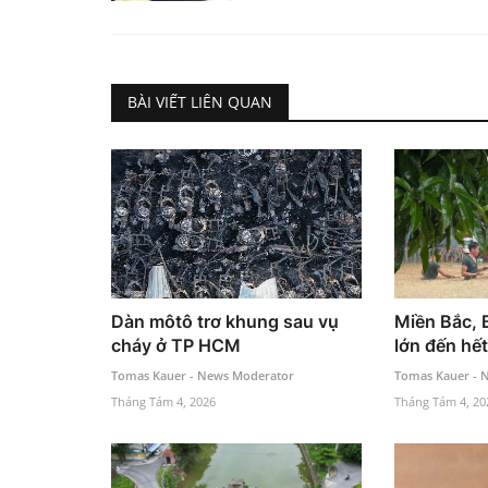
BÀI VIẾT LIÊN QUAN
Dàn môtô trơ khung sau vụ
Miền Bắc, 
cháy ở TP HCM
lớn đến hế
Tomas Kauer - News Moderator
Tomas Kauer - 
Tháng Tám 4, 2026
Tháng Tám 4, 20