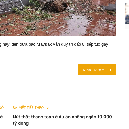
nay, đến trưa bão Maysak vẫn duy trì cấp 8, tiếp tục gây
Read More
 ĐÓ
BÀI VIẾT TIẾP THEO
ới
Nút thắt thanh toán ở dự án chống ngập 10.000
tỷ đồng