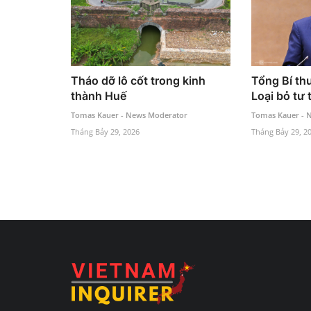
Tháo dỡ lô cốt trong kinh
Tổng Bí th
thành Huế
Loại bỏ tư 
Tomas Kauer - News Moderator
Tomas Kauer - 
Tháng Bảy 29, 2026
Tháng Bảy 29, 2