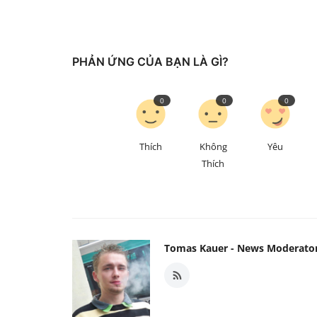
PHẢN ỨNG CỦA BẠN LÀ GÌ?
0
0
0
Thích
Không
Yêu
Thích
Tomas Kauer - News Moderato