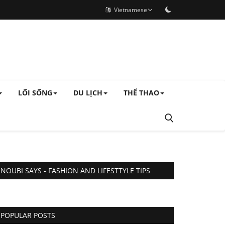
Vietnamese
LỐI SỐNG
DU LỊCH
THỂ THAO
NOUBI SAYS - FASHION AND LIFESTTYLE TIPS
POPULAR POSTS