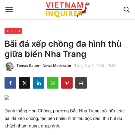
DU LỊCH
Trang chủ
Bãi đá xếp chồng đa hình thù
giữa biển Nha Trang
Liên hệ
Tomas Kauer - News Moderator
Tháng Bảy 1, 2026 - 19:00
TIN TỨC THẾ GIỚI
CẬP NHẬT
VIỆC KINH DOANH
Danh thắng Hòn Chồng, phường Bắc Nha Trang, sở hữu các
CÔNG NGHỆ
bãi đá xếp chồng, tạo nên nhiều hình thù độc đáo, thu hút du
khách tham quan, chụp ảnh.
SỰ GIẢI TRÍ