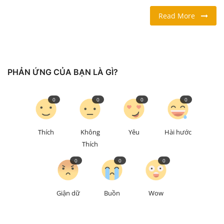
Read More
LỐI SỐNG
DU LỊCH
PHẢN ỨNG CỦA BẠN LÀ GÌ?
THỂ THAO
Ngôn ngữ
0
0
0
0
English
Vietnamese
Thích
Không
Yêu
Hài hước
Thích
0
0
0
Giận dữ
Buồn
Wow