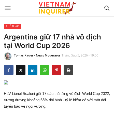
THỂ THAO
Trang chủ
Argentina giữ 17 nhà vô địch
tại World Cup 2026
Liên hệ
Tomas Kauer - News Moderator
Tháng Sáu 5, 2026 - 19:00
TIN TỨC THẾ GIỚI
CẬP NHẬT
VIỆC KINH DOANH
HLV Lionel Scaloni giữ 17 cầu thủ từng vô địch World Cup 2022,
CÔNG NGHỆ
tương đương khoảng 65% đội hình - tỷ lệ hiếm có với một đội
tuyển bảo vệ ngôi vương.
SỰ GIẢI TRÍ