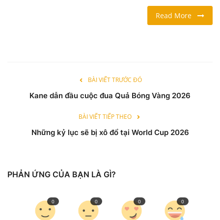
Read More
LỐI SỐNG
DU LỊCH
THỂ THAO
BÀI VIẾT TRƯỚC ĐÓ
Kane dẫn đầu cuộc đua Quả Bóng Vàng 2026
Ngôn ngữ
English
Vietnamese
BÀI VIẾT TIẾP THEO
Những kỷ lục sẽ bị xô đổ tại World Cup 2026
PHẢN ỨNG CỦA BẠN LÀ GÌ?
0
0
0
0