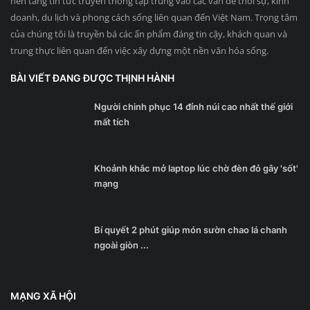
nền tảng tin tức truyền thông tập trung vào các vấn đề thời sự, kinh
doanh, du lịch và phong cách sống liên quan đến Việt Nam. Trọng tâm
của chúng tôi là truyền bá các ấn phẩm đáng tin cậy, khách quan và
trung thực liên quan đến việc xây dựng một nền văn hóa sống.
BÀI VIẾT ĐANG ĐƯỢC THỊNH HÀNH
Người chinh phục 14 đỉnh núi cao nhất thế giới
mất tích
Khoảnh khắc mở laptop lúc chờ đèn đỏ gây 'sốt'
mạng
Bí quyết 2 phút giúp món sườn chao lá chanh
ngoài giòn ...
MẠNG XÃ HỘI