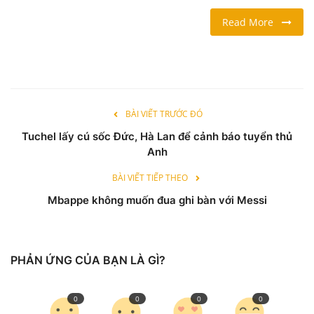
Read More
LỐI SỐNG
DU LỊCH
THỂ THAO
BÀI VIẾT TRƯỚC ĐÓ
Tuchel lấy cú sốc Đức, Hà Lan để cảnh báo tuyển thủ
Ngôn ngữ
Anh
English
Vietnamese
BÀI VIẾT TIẾP THEO
Mbappe không muốn đua ghi bàn với Messi
PHẢN ỨNG CỦA BẠN LÀ GÌ?
0
0
0
0