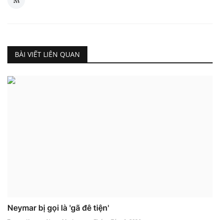
BÀI VIẾT LIÊN QUAN
Neymar bị gọi là 'gã đê tiện'