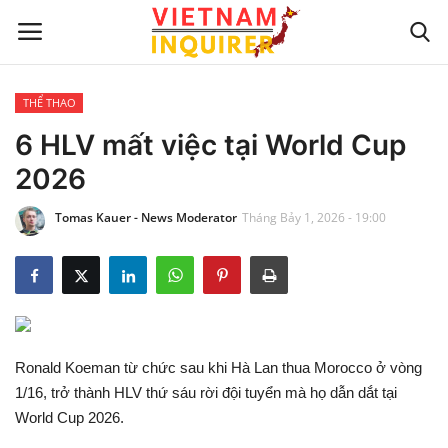
THỂ THAO
Trang chủ
6 HLV mất việc tại World Cup
2026
Liên hệ
Tomas Kauer - News Moderator
Tháng Bảy 1, 2026 - 19:00
TIN TỨC THẾ GIỚI
CẬP NHẬT
VIỆC KINH DOANH
Ronald Koeman từ chức sau khi Hà Lan thua Morocco ở vòng
CÔNG NGHỆ
1/16, trở thành HLV thứ sáu rời đội tuyển mà họ dẫn dắt tại
World Cup 2026.
SỰ GIẢI TRÍ