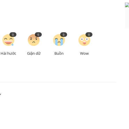
0
0
0
0
Hài hước
Giận dữ
Buồn
Wow
r