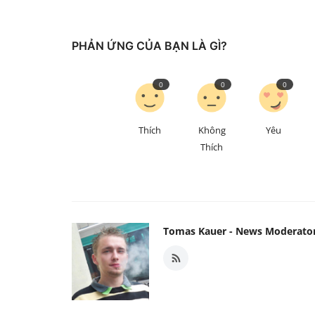
PHẢN ỨNG CỦA BẠN LÀ GÌ?
0
0
0
Thích
Không
Yêu
Thích
Tomas Kauer - News Moderato