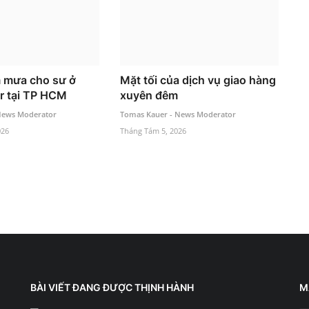
 mưa cho sư ở
Mặt tối của dịch vụ giao hàng
r tại TP HCM
xuyên đêm
News Moderator
Tomas Kauer - News Moderator
026
Tháng Tám 5, 2026
BÀI VIẾT ĐANG ĐƯỢC THỊNH HÀNH
M