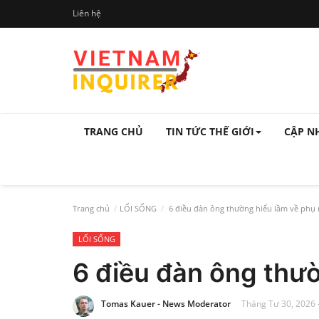
Liên hệ
TRANG CHỦ
TIN TỨC THẾ GIỚI
CẬP N
Trang chủ
LỐI SỐNG
6 điều đàn ông thường hiểu lầm về phụ
LỐI SỐNG
6 điều đàn ông thư
Tomas Kauer - News Moderator
Tháng Tư 30, 2026 