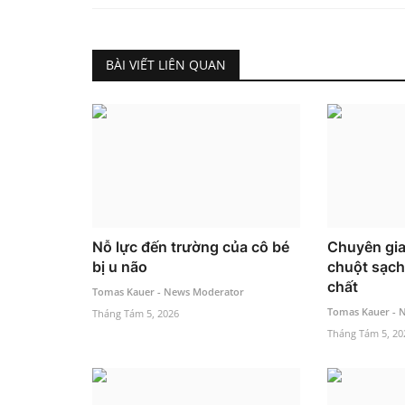
BÀI VIẾT LIÊN QUAN
Nỗ lực đến trường của cô bé
Chuyên gia
bị u não
chuột sạch
chất
Tomas Kauer - News Moderator
Tomas Kauer - 
Tháng Tám 5, 2026
Tháng Tám 5, 20