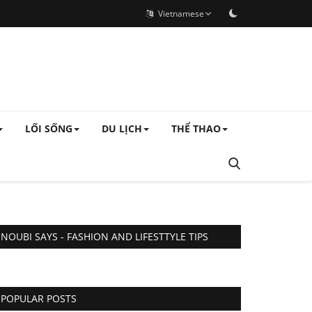
Vietnamese
LỐI SỐNG
DU LỊCH
THỂ THAO
NOUBI SAYS - FASHION AND LIFESTTYLE TIPS
POPULAR POSTS