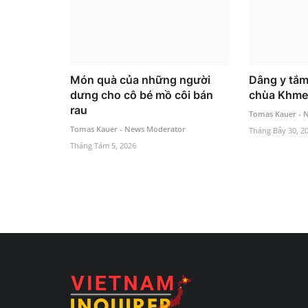
Món quà của những người
Dâng y tắm
dưng cho cô bé mồ côi bán
chùa Khme
rau
Tomas Kauer - 
Tomas Kauer - News Moderator
Tháng Bảy 30, 2
Tháng Tám 5, 2026