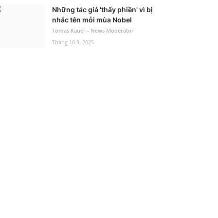
Những tác giả 'thấy phiền' vì bị
nhắc tên mỗi mùa Nobel
Tomas Kauer - News Moderator
Tháng 10 9, 2025