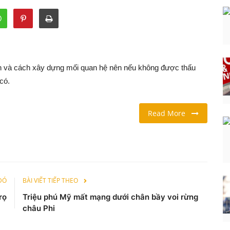
n và cách xây dựng mối quan hệ nên nếu không được thấu
có.
Read More
 ĐÓ
BÀI VIẾT TIẾP THEO
rọ
Triệu phú Mỹ mất mạng dưới chân bầy voi rừng
châu Phi