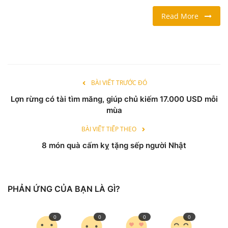
Read More
LỐI SỐNG
DU LỊCH
THỂ THAO
BÀI VIẾT TRƯỚC ĐÓ
Lợn rừng có tài tìm măng, giúp chủ kiếm 17.000 USD mỗi
Ngôn ngữ
mùa
English
Vietnamese
BÀI VIẾT TIẾP THEO
8 món quà cấm kỵ tặng sếp người Nhật
PHẢN ỨNG CỦA BẠN LÀ GÌ?
0
0
0
0