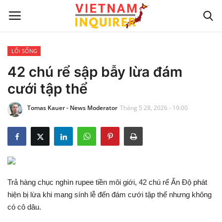
LỐI SỐNG
Trang chủ
42 chú rể sập bẫy lừa đám
cưới tập thể
Liên hệ
Tomas Kauer - News Moderator
Tháng 5 28, 2026 - 19:00
TIN TỨC THẾ GIỚI
CẬP NHẬT
VIỆC KINH DOANH
Trả hàng chục nghìn rupee tiền môi giới, 42 chú rể Ấn Độ phát
CÔNG NGHỆ
hiện bị lừa khi mang sính lễ đến đám cưới tập thể nhưng không
có cô dâu.
SỰ GIẢI TRÍ