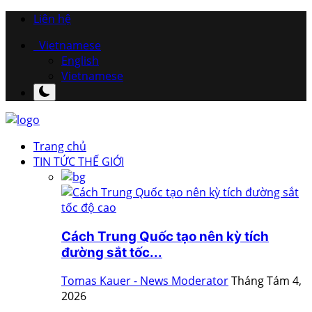
Liên hệ
Vietnamese
English
Vietnamese
Trang chủ
TIN TỨC THẾ GIỚI
Cách Trung Quốc tạo nên kỳ tích
đường sắt tốc...
Tomas Kauer - News Moderator
Tháng Tám 4,
2026