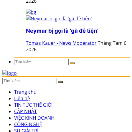
2026
Neymar bị gọi là 'gã đê tiện'
Tomas Kauer - News Moderator
Tháng Tám 6,
2026
Trang chủ
Liên hệ
TIN TỨC THẾ GIỚI
CẬP NHẬT
VIỆC KINH DOANH
CÔNG NGHỆ
SỰ GIẢI TRÍ