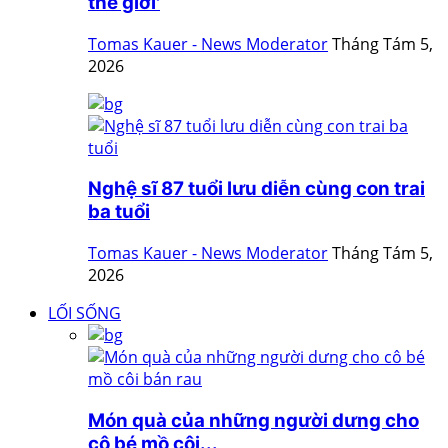
thế giới'
Tomas Kauer - News Moderator
Tháng Tám 5,
2026
Nghệ sĩ 87 tuổi lưu diễn cùng con trai
ba tuổi
Tomas Kauer - News Moderator
Tháng Tám 5,
2026
LỐI SỐNG
Món quà của những người dưng cho
cô bé mồ côi...