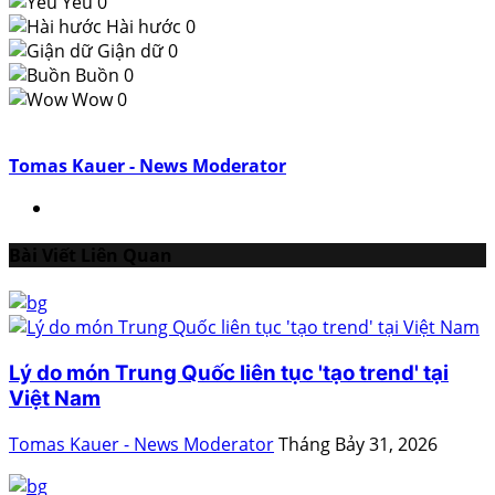
Yêu
0
Hài hước
0
Giận dữ
0
Buồn
0
Wow
0
Tomas Kauer - News Moderator
Bài Viết Liên Quan
Lý do món Trung Quốc liên tục 'tạo trend' tại
Việt Nam
Tomas Kauer - News Moderator
Tháng Bảy 31, 2026