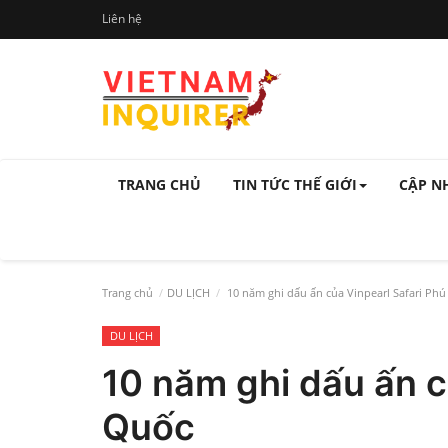
Liên hệ
TRANG CHỦ
TIN TỨC THẾ GIỚI
CẬP N
Trang chủ
DU LỊCH
10 năm ghi dấu ấn của Vinpearl Safari Ph
DU LỊCH
10 năm ghi dấu ấn c
Quốc