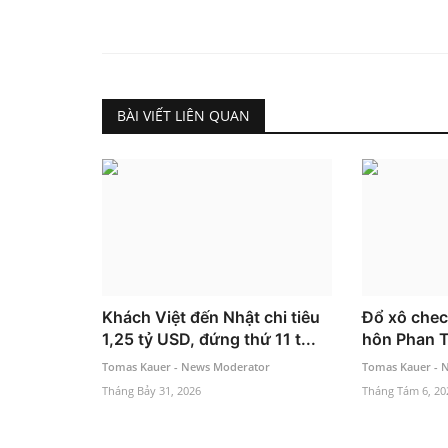
BÀI VIẾT LIÊN QUAN
Khách Việt đến Nhật chi tiêu
Đổ xô chec
1,25 tỷ USD, đứng thứ 11 t...
hôn Phan T
Tomas Kauer - News Moderator
Tomas Kauer - 
Tháng Bảy 31, 2026
Tháng Tám 6, 20