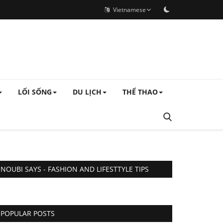
Vietnamese
LỐI SỐNG
DU LỊCH
THỂ THAO
NOUBI SAYS - FASHION AND LIFESTTYLE TIPS
POPULAR POSTS