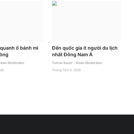
 quanh ổ bánh mì
Đến quốc gia ít người du lịch
ồng
nhất Đông Nam Á
News Moderator
Tomas Kauer - News Moderator
026
Tháng Tám 6, 2026