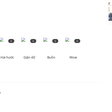
0
0
0
0
Hài hước
Giận dữ
Buồn
Wow
r