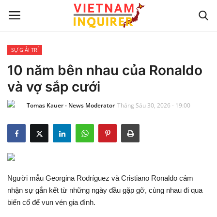
SỰ GIẢI TRÍ
Trang chủ
10 năm bên nhau của Ronaldo
và vợ sắp cưới
Liên hệ
Tomas Kauer - News Moderator
Tháng Sáu 30, 2026 - 19:00
TIN TỨC THẾ GIỚI
CẬP NHẬT
VIỆC KINH DOANH
Người mẫu Georgina Rodríguez và Cristiano Ronaldo cảm
CÔNG NGHỆ
nhận sự gắn kết từ những ngày đầu gặp gỡ, cùng nhau đi qua
biến cố để vun vén gia đình.
SỰ GIẢI TRÍ