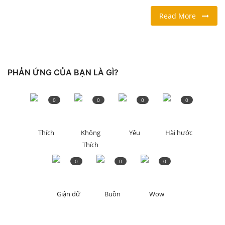
Read More
LỐI SỐNG
DU LỊCH
PHẢN ỨNG CỦA BẠN LÀ GÌ?
THỂ THAO
Ngôn ngữ
0
0
0
0
English
Vietnamese
Thích
Không
Yêu
Hài hước
Thích
0
0
0
Giận dữ
Buồn
Wow